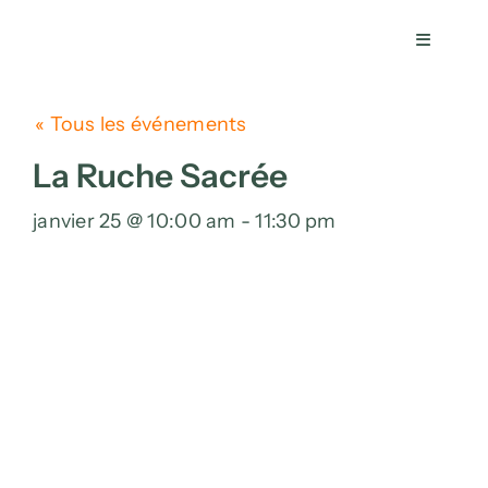
Skip
to
Toggle
Navigati
content
Livres
« Tous les événements
La Ruche Sacrée
Services
janvier 25 @ 10:00 am - 11:30 pm
Témoign
Calendri