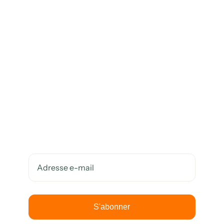
Restez Informé
Abonnez-vous à notre
infolettre gratuite.
Newsletter
S'abonner